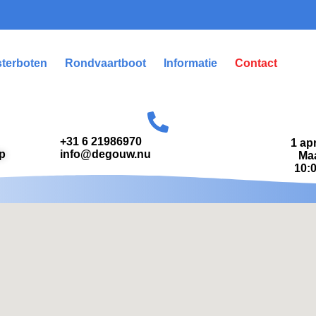
sterboten
Rondvaartboot
Informatie
Contact
+31 6 21986970
1 ap
p
info@degouw.nu
Ma
10:0