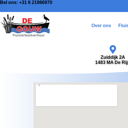
Bel ons:
+31 6 21986970
Over ons
Flui
Zuiddijk 2A
1483 MA De Rij